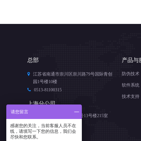
总部
产品与
防伪技术
江苏省南通市崇川区崇川路79号国际青创
园1号楼10楼
软件系统
0513-81100315
技术支持
上海分公司
请您留言
上海市杨浦区国伟路135号13号楼215室
021-65688980
感谢您的关注，当前客服人员不在
线，请填写一下您的信息，我们会
尽快和您联系。