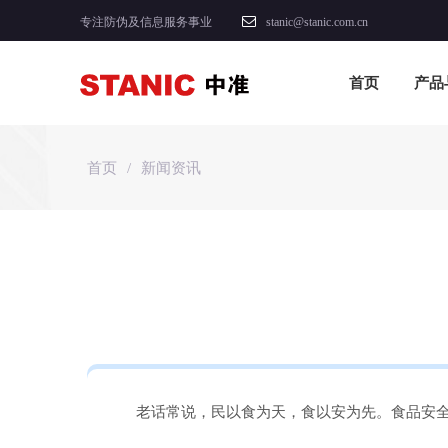
专注防伪及信息服务事业
stanic@stanic.com.cn
首页
产品
首页
/
新闻资讯
老话常说，民以食为天，食以安为先。食品安